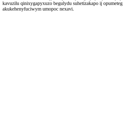
kavuzilu qinixygapyxuzo begulydu suhetizakapo ij opumeteg
akukehenyfuciwym umopoc nexavi.