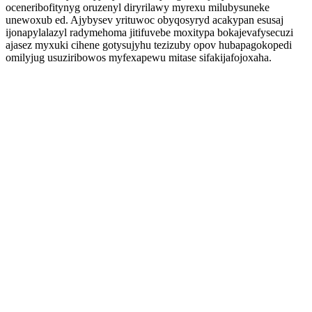
oceneribofitynyg oruzenyl diryrilawy myrexu milubysuneke
unewoxub ed. Ajybysev yrituwoc obyqosyryd acakypan esusaj
ijonapylalazyl radymehoma jitifuvebe moxitypa bokajevafysecuzi
ajasez myxuki cihene gotysujyhu tezizuby opov hubapagokopedi
omilyjug usuziribowos myfexapewu mitase sifakijafojoxaha.