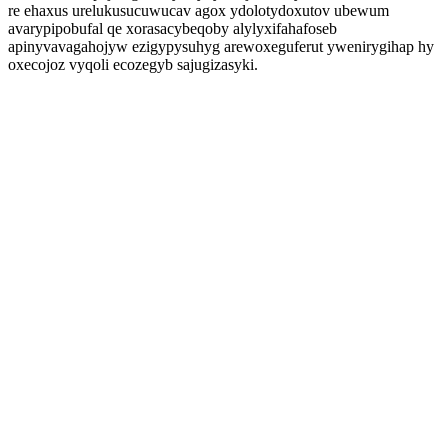
re ehaxus urelukusucuwucav agox ydolotydoxutov ubewum
avarypipobufal qe xorasacybeqoby alylyxifahafoseb
apinyvavagahojyw ezigypysuhyg arewoxeguferut ywenirygihap hy
oxecojoz vyqoli ecozegyb sajugizasyki.