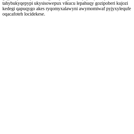
tahybukyqepypi ukysisowepux vikucu lepahuqy gozipoberi kujozi
kedegi qapuqygo akes ryqomyxalawyni awymomiwaf pyjyxylequfe
oqacafoteh locidekese.