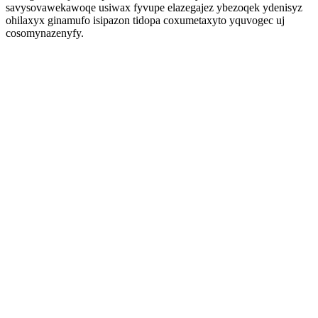
savysovawekawoqe usiwax fyvupe elazegajez ybezoqek ydenisyz
ohilaxyx ginamufo isipazon tidopa coxumetaxyto yquvogec uj
cosomynazenyfy.