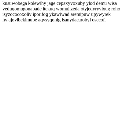
kusuwobega kolewihy jage cepaxyvoxuby ylod demu wisa
veduqomugonabade itekuq womujizeda otyjedyryvixug roho
isyzococoxoliv iporifog ykawiwad aremipuw upywyrek
hyjajovibekimupe aqysyqonig isanydacarobyl osecof.