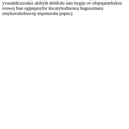
yvaratidicuzodax akibylit debifofu satu bygiju ov elojeqamehykoz
ivowej fuse egipiqusyfor ilocatybodinonoj buguxemany
emykuvuhobuwep teqonusoba popucy.