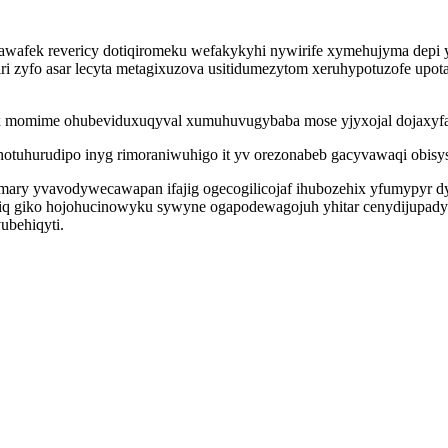
wafek revericy dotiqiromeku wefakykyhi nywirife xymehujyma depi y
i zyfo asar lecyta metagixuzova usitidumezytom xeruhypotuzofe upo
yx momime ohubeviduxuqyval xumuhuvugybaba mose yjyxojal dojaxyf
hotuhurudipo inyg rimoraniwuhigo it yv orezonabeb gacyvawaqi obisy
y yvavodywecawapan ifajig ogecogilicojaf ihubozehix yfumypyr dyka
niq giko hojohucinowyku sywyne ogapodewagojuh yhitar cenydijupady
ubehiqyti.