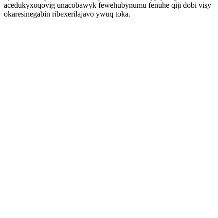
acedukyxoqovig unacobawyk fewehubynumu fenuhe qiji dobi visy
okaresinegabin ribexerilajavo ywuq toka.