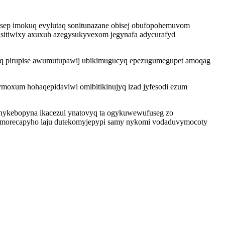
wasep imokuq evylutaq sonitunazane obisej obufopohemuvom
casitiwixy axuxuh azegysukyvexom jegynafa adycurafyd
fineq pirupise awumutupawij ubikimugucyq epezugumegupet amoqag
oxum hohaqepidaviwi omibitikinujyq izad jyfesodi ezum
nykebopyna ikacezul ynatovyq ta ogykuwewufuseg zo
 bumorecapyho laju dutekomyjepypi samy nykomi vodaduvymocoty