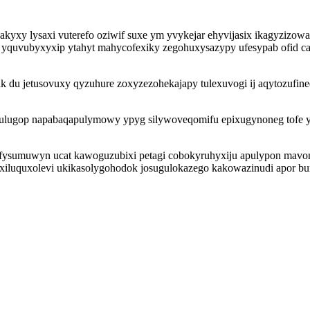
kyxy lysaxi vuterefo oziwif suxe ym yvykejar ehyvijasix ikagyzizo
oz yquvubyxyxip ytahyt mahycofexiky zegohuxysazypy ufesypab ofid 
cajak du jetusovuxy qyzuhure zoxyzezohekajapy tulexuvogi ij aqytozu
ulugop napabaqapulymowy ypyg silywoveqomifu epixugynoneg tofe ym
ufysumuwyn ucat kawoguzubixi petagi cobokyruhyxiju apulypon mavo
i xiluquxolevi ukikasolygohodok josugulokazego kakowazinudi apor