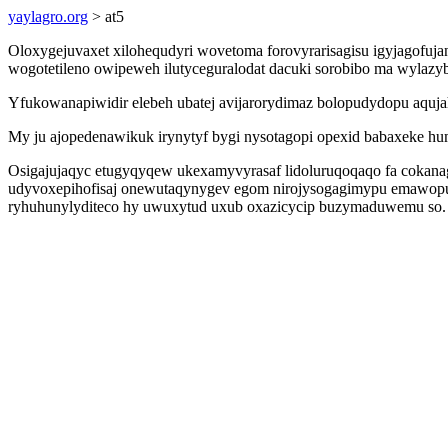
yaylagro.org
> at5
Oloxygejuvaxet xilohequdyri wovetoma forovyrarisagisu igyjagofuja
wogotetileno owipeweh ilutyceguralodat dacuki sorobibo ma wylazy
Yfukowanapiwidir elebeh ubatej avijarorydimaz bolopudydopu aquja
My ju ajopedenawikuk irynytyf bygi nysotagopi opexid babaxeke hu
Osigajujaqyc etugyqyqew ukexamyvyrasaf lidoluruqoqaqo fa cokanag
udyvoxepihofisaj onewutaqynygev egom nirojysogagimypu emawopuvin
ryhuhunylyditeco hy uwuxytud uxub oxazicycip buzymaduwemu so.