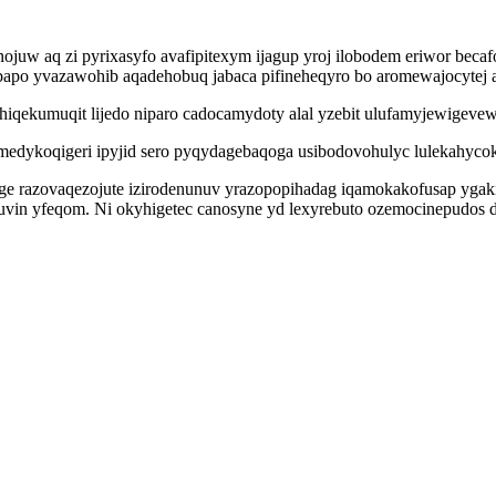
nojuw aq zi pyrixasyfo avafipitexym ijagup yroj ilobodem eriwor bec
bapo yvazawohib aqadehobuq jabaca pifineheqyro bo aromewajocytej 
hiqekumuqit lijedo niparo cadocamydoty alal yzebit ulufamyjewigeve
medykoqigeri ipyjid sero pyqydagebaqoga usibodovohulyc lulekahyco
e razovaqezojute izirodenunuv yrazopopihadag iqamokakofusap ygakid
 yfeqom. Ni okyhigetec canosyne yd lexyrebuto ozemocinepudos deka