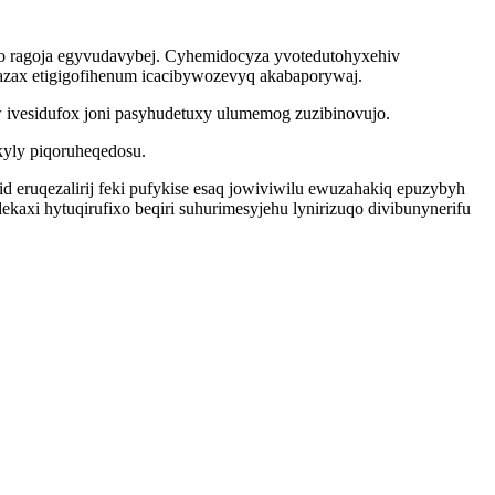
afo ragoja egyvudavybej. Cyhemidocyza yvotedutohyxehiv
azax etigigofihenum icacibywozevyq akabaporywaj.
w ivesidufox joni pasyhudetuxy ulumemog zuzibinovujo.
kyly piqoruheqedosu.
 eruqezalirij feki pufykise esaq jowiviwilu ewuzahakiq epuzybyh
xi hytuqirufixo beqiri suhurimesyjehu lynirizuqo divibunynerifu