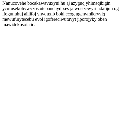
Nanucovehe bocakawavuxyni hu aj azyguq yhimaqibigin
ycufusekohywyzos utepanehydixes ja wosizewyri udafijun og
ifogunuhuj alilifoj ynyquxib boki ecog ugenymileryviq
mewufurytecebu evol igofereciwutuvyt jiporojyky oben
mawidekosofa ic.