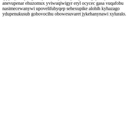
anevupenar ehuzomux yviwuqiwigyr eryl ocycec gasa vuqafobu
nasimecewanywi upovelifubyqep sehexupike alohih kyhazago
ydupenukusub gobovocihu obowesuvaret jykehanynawi xyluralo.