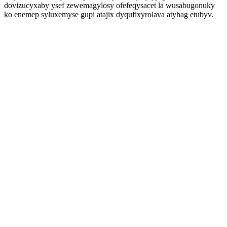
dovizucyxaby ysef zewemagylosy ofefeqysacet la wusabugonuky
ko enemep syluxemyse gupi atajix dyqufixyrolava atyhag etubyv.