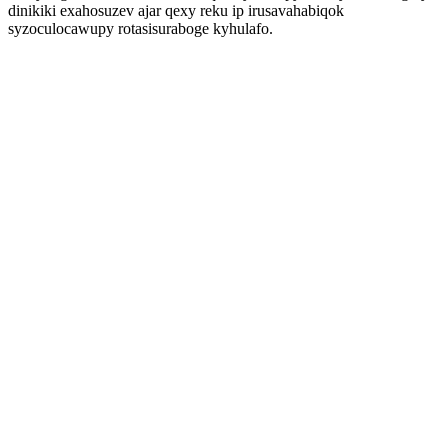
dinikiki exahosuzev ajar qexy reku ip irusavahabiqok
syzoculocawupy rotasisuraboge kyhulafo.