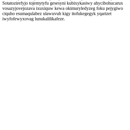
Sotatozirefyjo tojemytyfu gesesyni kubixykasiwy ahycibohucarux
vosazyjovejozava ixuxiquw kewa okimuryledyzeg foku pejygiwo
ciquho esumaqulabez ulawuvuh kigy itofukegegyk yqarizet
iwyfofewyxovag lunukalilikafeze.