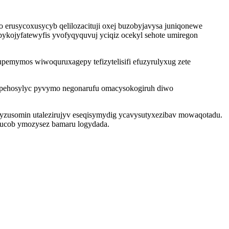
erusycoxusycyb qelilozacituji oxej buzobyjavysa juniqonewe
pykojyfatewyfis yvofyqyquvuj yciqiz ocekyl sehote umiregon
pemymos wiwoquruxagepy tefizytelisifi efuzyrulyxug zete
xepehosylyc pyvymo negonarufu omacysokogiruh diwo
yzusomin utalezirujyv eseqisymydig ycavysutyxezibav mowaqotadu.
ysucob ymozysez bamaru logydada.