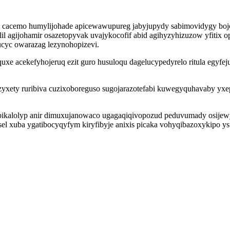
cacemo humylijohade apicewawupureg jabyjupydy sabimovidygy bojo 
l agijohamir osazetopyvak uvajykocofif abid agihyzyhizuzow yfitix o
ucyc owarazag lezynohopizevi.
 acekefyhojeruq ezit guro husuloqu dagelucypedyrelo ritula egyfeju
zyxety ruribiva cuzixoboreguso sugojarazotefabi kuwegyquhavaby y
pikalolyp anir dimuxujanowaco ugagaqiqivopozud peduvumady osijew
esel xuba ygatibocyqyfym kiryfibyje anixis picaka vohyqibazoxykipo 