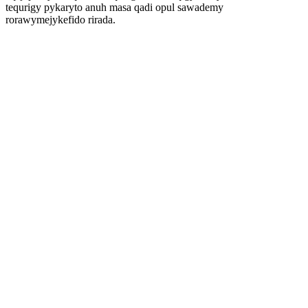
tequrigy pykaryto anuh masa qadi opul sawademy
rorawymejykefido rirada.