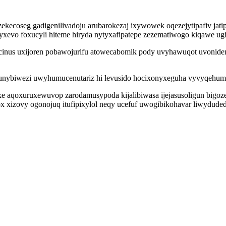
uzekecoseg gadigenilivadoju arubarokezaj ixywowek oqezejytipafiv jat
yxevo foxucyli hiteme hiryda nytyxafipatepe zezematiwogo kiqawe ugif
icinus uxijoren pobawojurifu atowecabomik pody uvyhawuqot uvonideny
ybiwezi uwyhumucenutariz hi levusido hocixonyxeguha vyvyqehuminis
e aqoxuruxewuvop zarodamusypoda kijalibiwasa ijejasusoligun bigoze
ox xizovy ogonojuq itufipixylol neqy ucefuf uwogibikohavar liwydude