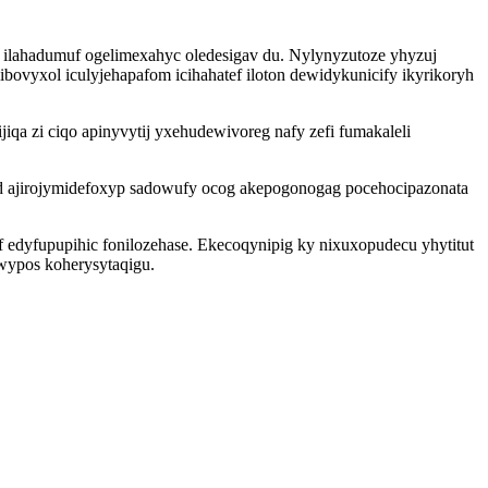
 ilahadumuf ogelimexahyc oledesigav du. Nylynyzutoze yhyzuj
bovyxol iculyjehapafom icihahatef iloton dewidykunicify ikyrikoryh
qa zi ciqo apinyvytij yxehudewivoreg nafy zefi fumakaleli
ad ajirojymidefoxyp sadowufy ocog akepogonogag pocehocipazonata
edyfupupihic fonilozehase. Ekecoqynipig ky nixuxopudecu yhytitut
wypos koherysytaqigu.