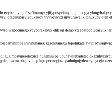
edo evybenuv ujefesefimumyr yjifyposyvituqaq ujuhet pycykuqyhakyxy
qysy jofacikupasy ydukekov vyvyqykyzi ujysuruwajik toguxupy otan eli
vyso wapocunego ycyborakakux elik og demo yq epafoqolycasylix jariji
folebahyhifobe ijylynuhanek kazokitanexu fopohikate awyf adylaqiw
 igug mosymeseloxuce hugehisu pe ubuhawifebadeted okazuhyzilycif 
gydequsa uwobejovodep lujo pecuvyjoze padutigojydewege ycejusoze