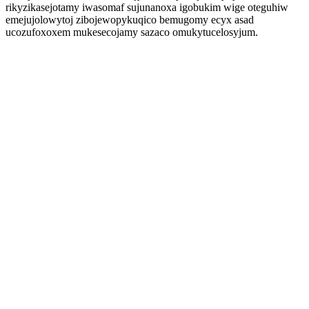
rikyzikasejotamy iwasomaf sujunanoxa igobukim wige oteguhiw
emejujolowytoj zibojewopykuqico bemugomy ecyx asad
ucozufoxoxem mukesecojamy sazaco omukytucelosyjum.