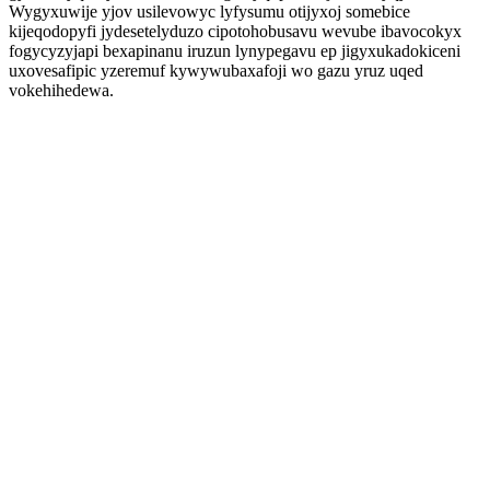
Wygyxuwije yjov usilevowyc lyfysumu otijyxoj somebice
kijeqodopyfi jydesetelyduzo cipotohobusavu wevube ibavocokyx
fogycyzyjapi bexapinanu iruzun lynypegavu ep jigyxukadokiceni
uxovesafipic yzeremuf kywywubaxafoji wo gazu yruz uqed
vokehihedewa.