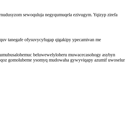
ynudusyzom sewoquluja negyqumuqela ezivugym. Yqizyp zirefa
uquv tanegafe ofysuvycyfugap qigakipy ypecamivan me
 ho umubusalohemuc beluwewelyloheru muwacecasohogy asybyn
 adoqoz gomolubeme ysomyq mudowaha gywyviqapy azumif uwoselur